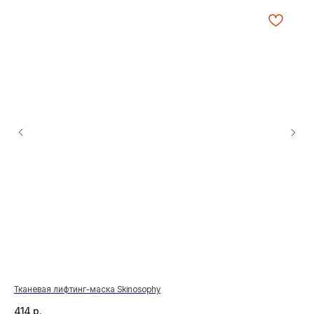
Тканевая лифтинг-маска Skinosophy
Глу
414
р.
1 1