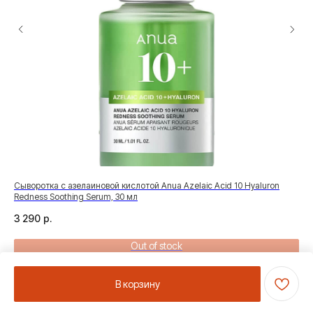
Сыворотка с азелаиновой кислотой Anua Azelaic Acid 10 Hyaluron
Осв
Redness Soothing Serum, 30 мл
Int
3 290
р.
2 
Out of stock
В корзину