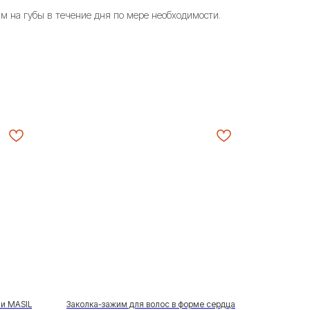
м на губы в течение дня по мере необходимости.
и MASIL
Заколка-зажим для волос в форме сердца