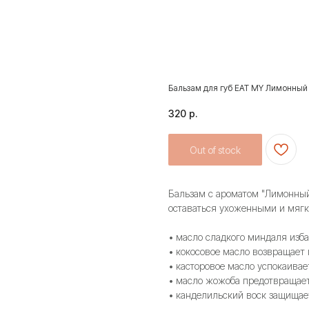
Бальзам для губ EAT MY Лимонный
320
р.
Out of stock
Бальзам с ароматом "Лимонный
оставаться ухоженными и мягки
• масло сладкого миндаля изба
• кокосовое масло возвращает 
• касторовое масло успокаивае
• масло жожоба предотвращае
• канделильский воск защищае