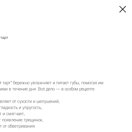
 тарт
 тарт" бережно увлажняет и питает губы, помогая им
ми в течение дня. Всё дело — в особом рецепте:
вляет от сухости и шелушений,
гладкость и упругость,
т и смягчает,
т появление трещинок,
т от обветривания.