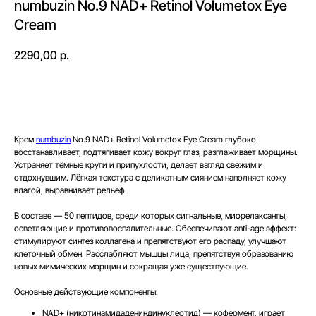
numbuzin No.9 NAD+ Retinol Volumetox Eye
Cream
2290,00
р.
В корзину
Крем
numbuzin
No.9 NAD+ Retinol Volumetox Eye Cream
глубоко
восстанавливает, подтягивает кожу вокруг глаз, разглаживает морщины.
Устраняет тёмные круги и припухлости, делает взгляд свежим и
отдохнувшим. Лёгкая текстура с деликатным сиянием наполняет кожу
влагой, выравнивает рельеф.
В составе —
50 пептидов
, среди которых сигнальные, миорелаксанты,
осветляющие и противовоспалительные. Обеспечивают anti-age эффект:
стимулируют синтез коллагена и препятствуют его распаду, улучшают
клеточный обмен. Расслабляют мышцы лица, препятствуя образованию
новых мимических морщин и сокращая уже существующие.
Основные действующие компоненты:
NAD+
(никотинамидадениндинуклеотид) — кофермент, играет