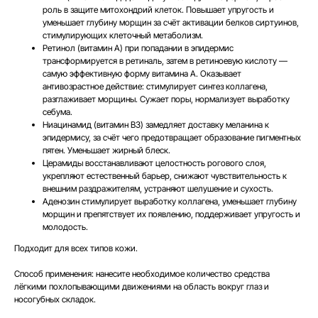
роль в защите митохондрий клеток. Повышает упругость и
уменьшает глубину морщин за счёт активации белков сиртуинов,
стимулирующих клеточный метаболизм.
Ретинол
(витамин A) при попадании в эпидермис
трансформируется в ретиналь, затем в ретиноевую кислоту —
самую эффективную форму витамина A. Оказывает
антивозрастное действие: стимулирует синтез коллагена,
разглаживает морщины. Сужает поры, нормализует выработку
себума.
Ниацинамид
(витамин B3) замедляет доставку меланина к
эпидермису, за счёт чего предотвращает образование пигментных
пятен. Уменьшает жирный блеск.
Церамиды
восстанавливают целостность рогового слоя,
укрепляют естественный барьер, снижают чувствительность к
внешним раздражителям, устраняют шелушение и сухость.
Аденозин
стимулирует выработку коллагена, уменьшает глубину
морщин и препятствует их появлению, поддерживает упругость и
молодость.
Подходит для всех типов кожи.
Способ применения
: нанесите необходимое количество средства
лёгкими похлопывающими движениями на область вокруг глаз и
носогубных складок.