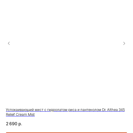
 EX
Успокаивающий мист с гидролатом риса и пантенолом Dr. Althea 345
Энз
Relief Cream Mist
Cal
2 690
р.
1 