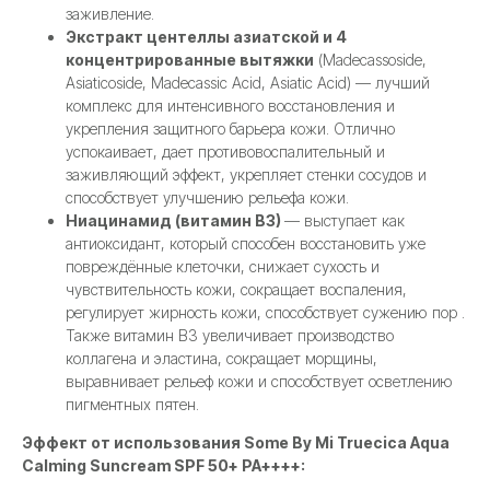
заживление.
Экстракт центеллы азиатской и 4
концентрированные вытяжки
(Madecassoside,
Asiaticoside, Madecassic Acid, Asiatic Acid) — лучший
комплекс для интенсивного восстановления и
укрепления защитного барьера кожи. Отлично
успокаивает, дает противовоспалительный и
заживляющий эффект, укрепляет стенки сосудов и
способствует улучшению рельефа кожи.
Ниацинамид (витамин В3)
— выступает как
антиоксидант, который способен восстановить уже
повреждённые клеточки, снижает сухость и
чувствительность кожи, сокращает воспаления,
регулирует жирность кожи, способствует сужению пор .
Также витамин В3 увеличивает производство
коллагена и эластина, сокращает морщины,
выравнивает рельеф кожи и способствует осветлению
пигментных пятен.
Эффект от использования Some By Mi Truecica Aqua
Calming Suncream SPF 50+ PA++++: