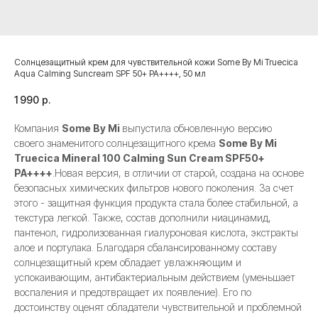
Солнцезащитный крем для чувствительной кожи Some By Mi Truecica
Aqua Calming Suncream SPF 50+ PA++++, 50 мл
1 990
р.
Компания
Some By Mi
выпустила обновленную версию
своего знаменитого солнцезащитного крема
Some By Mi
Truecica Mineral 100 Calming Sun Cream SPF50+
РА++++
.Новая версия, в отличии от старой, создана на основе
безопасных химических фильтров нового поколения. За счет
этого - защитная функция продукта стала более стабильной, а
текстура легкой. Также, состав дополнили ниацинамид,
пантенол, гидролизованная гиалуроновая кислота, экстракты
алое и портулака. Благодаря сбалансированному составу
солнцезащитный крем обладает увлажняющим и
успокаивающим, антибактериальным действием (уменьшает
воспаления и предотвращает их появление). Его по
достоинству оценят обладатели чувствительной и проблемной