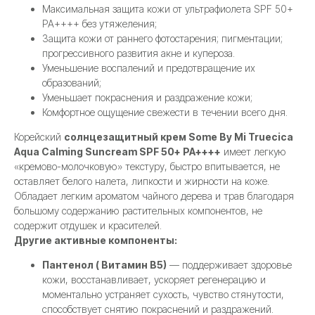
Максимальная защита кожи от ультрафиолета SPF 50+
PA++++ без утяжеления;
Защита кожи от раннего фотостарения; пигментации;
прогрессивного развития акне и купероза.
Уменьшение воспалений и предотвращение их
образований;
Уменьшает покраснения и раздражение кожи;
Комфортное ощущение свежести в течении всего дня.
Корейский
солнцезащитный крем Some By Mi Truecica
Aqua Calming Suncream SPF 50+ PA++++
имеет легкую
«кремово-молочковую» текстуру, быстро впитывается, не
оставляет белого налета, липкости и жирности на коже.
Обладает легким ароматом чайного дерева и трав благодаря
большому содержанию растительных компонентов, не
содержит отдушек и красителей.
Другие активные компоненты:
Пантенол ( Витамин В5)
— поддерживает здоровье
кожи, восстанавливает, ускоряет регенерацию и
моментально устраняет сухость, чувство стянутости,
способствует снятию покраснений и раздражений.