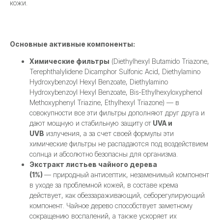
кожи.
Основные активные компоненты:
Химические фильтры
(Diethylhexyl Butamido Triazone,
Terephthalylidene Dicamphor Sulfonic Acid, Diethylamino
Hydroxybenzoyl Hexyl Benzoate, Diethylamino
Hydroxybenzoyl Hexyl Benzoate, Bis-Ethylhexyloxyphenol
Methoxyphenyl Triazine, Ethylhexyl Triazone) — в
совокупности все эти фильтры дополняют друг друга и
дают мощную и стабильную защиту от
UVA и
UVB
излучения, а за счет своей формулы эти
химические фильтры не распадаются под воздействием
солнца и абсолютно безопасны для организма.
Экстракт листьев чайного дерева
(1%)
— природный антисептик, незаменимый компонент
в уходе за проблемной кожей, в составе крема
действует, как обеззараживающий, себорегулирующий
компонент. Чайное дерево способствует заметному
сокращению воспалений, а также ускоряет их