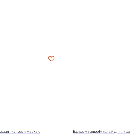
щая тканевая маска с
Бальзам гидрофильный для лица