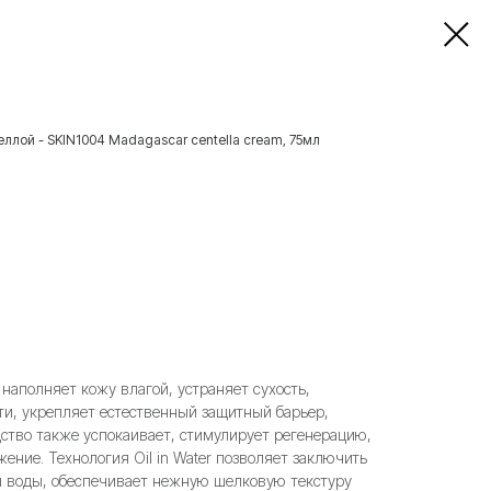
еллой - SKIN1004 Madagascar centella cream, 75мл
наполняет кожу влагой, устраняет сухость,
ти, укрепляет естественный защитный барьер,
дство также успокаивает, стимулирует регенерацию,
ение. Технология Oil in Water позволяет заключить
ы воды, обеспечивает нежную шелковую текстуру