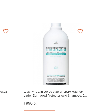
токса
Шампунь для волос с аргановым маслом
Lador, Damaged Protector Acid Shampoo, 900
мл
1 990
р.