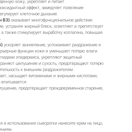
ённую кожу, укрепляет и питает.
иоксидантный эффект, замедляет появление
егулирует клеточное дыхание.
 B3)
оказывает многофункциональное действие:
е, устраняя жирный блеск, осветляет и препятствует
 а также стимулирует выработку коллагена, повышая
.
5)
ускоряет заживление, успокаивает раздражение и
арьерные функции кожи и уменьшает потерю влаги.
липидами эпидермиса, укрепляют защитный
траняют шелушение и сухость, предотвращают потерю
ительность к внешним раздражителям.
ает, насыщает витаминами и жирными кислотами,
 впитывается.
лушение, предотвращает преждевременное старение,
я и использования сыворотки нанесите крем на лицо,
иниям.