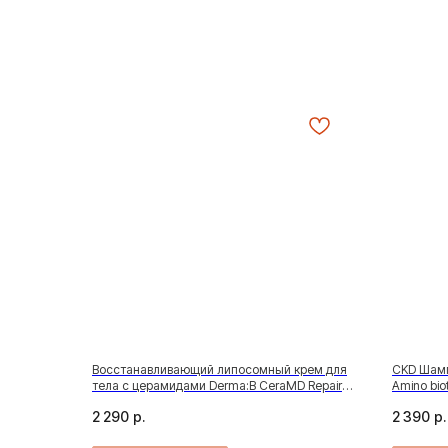
Восстанавливающий липосомный крем для
CKD Шамп
тела с церамидами Derma:B CeraMD Repair
Amino bio
Cream, 430 мл
2 290
р.
2 390
р.