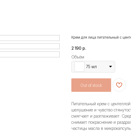
Крем для лица питательный с цент
2 190
р.
Объём
75 мл
Out of stock
Питательный крем с центеллой 
шелушение и чувство стянутос
смягчает и разглаживает. Сре
снимает покраснение и раздраж
частицы масла в микрокапсул