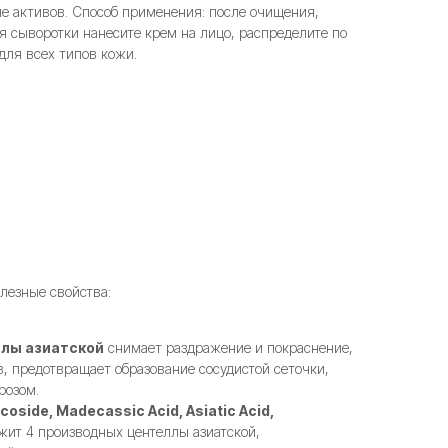
ие активов. Способ применения: после очищения,
я сыворотки нанесите крем на лицо, распределите по
ля всех типов кожи.
лезные свойства:
ллы азиатской
снимает раздражение и покраснение,
в, предотвращает образование сосудистой сеточки,
розом.
oside, Madecassic Acid, Asiatic Acid,
жит 4 производных центеллы азиатской,