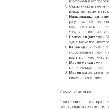
восстанавливает поврежд
Сквалан
оказывает ант
возрастных изменений, р
Ниацинамид (витамин
регулирует себовыделени
появлению пигментации,
упругость и эластичность
Пантенол (витамин B
зуд, а также повышает б
Керамиды
, схожие с 
гидролипидный слой, ус
влаги и снижают чувств
Масло макадамии
пит
кондиционирует, отлично
Масло ши
устраняет ше
питает и разглаживает.
Способ применения:
После очищения, тонизировани
распределите по массажным л