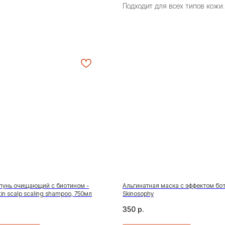
Подходит для всех типов кожи.
унь очищающий с биотином -
Альгинатная маска с эффектом бо
tin scalp scaling shampoo, 750мл
Skinosophy
350
р.