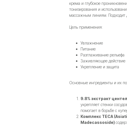
крема и глубокое проникновен
тонизирования и использовани
массажным линиям. Подходит д
Цель применения:
Увлажнение
Питание
Разглаживание рельефа
Заживляющее действие
Укрепление и защита
Основные ингредиенты и их по
9.8% экстракт центе
укрепляет стенки сосудо
помогает в борьбе с купе
Комплекс TECA (Asiatic
Madecassoside)
содер