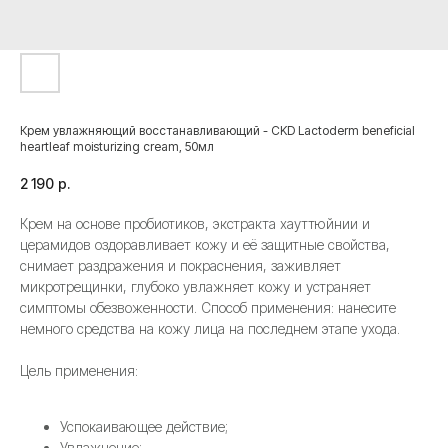
Крем увлажняющий восстанавливающий - CKD Lactoderm beneficial
heartleaf moisturizing cream, 50мл
2 190
р.
Крем на основе пробиотиков, экстракта хауттюйнии и
церамидов оздоравливает кожу и её защитные свойства,
снимает раздражения и покраснения, заживляет
микротрещинки, глубоко увлажняет кожу и устраняет
симптомы обезвоженности. Способ применения: нанесите
немного средства на кожу лица на последнем этапе ухода.
Цель применения:
Успокаивающее действие;
Увлажнение;