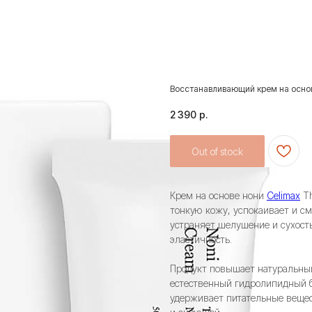
Восстанавливающий крем на основе 
2 390
р.
Out of stock
Крем на основе нони
Celimax
Th
тонкую кожу, успокаивает и см
устраняет шелушение и сухост
эластичность.
Продукт повышает натуральны
естественный гидролипидный б
удерживает питательные вещес