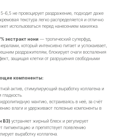
 5-6,5 не провоцирует раздражение, подходит даже
кремовая текстура легко распределяется и отлично
ожет использоваться перед нанесением макияжа.
7% экстракт нони
— тропический суперфуд,
ралами, который интенсивно питает и успокаивает,
нешним раздражителям, блокирует очаги воспаления
ффект, защищая клетки от разрушения свободными
ющие компоненты:
тной актив, стимулирующий выработку коллагена и
 гладкость.
идролипидную мантию, встраиваясь в неё, за счёт
рению влаги и удерживают полезные компоненты в
 B3)
устраняет жирный блеск и регулирует
ет пигментацию и препятствует появлению
лирует выработку коллагена.