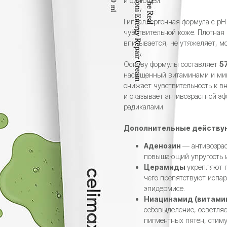
и сияющей.
Гипоаллергенная формула с pH
чувствительной коже. Плотная 
впитывается, не утяжеляет, м
Основу формулы составляет
5
насыщенный витаминами и мине
снижает чувствительность к в
и оказывает антивозрастной э
радикалами.
Дополнительные действу
Аденозин
— антивозрас
повышающий упругость и
Церамиды
укрепляют г
чего препятствуют испа
эпидермисе.
Ниацинамид (витамин
себовыделение, осветля
пигментных пятен, стиму