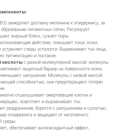
омпоненты:
B3) замедляет доставку меланина к эпидермису, за
 образование пигментных пятен. Регулирует
ьшает жирный блеск, сужает поры.
молаживающее действие, повышает тонус кожи,
устраняет следы усталости. Выравнивает тон лица,
ую пигментацию и постакне.
й кислоты
с разной молекулярной массой: молекулы
анавливают защитный барьер на поверхности кожи,
уменьшают шелушение. Молекулы с низкой массой
кающей способностью, они предотвращают потерю
не.
икатно отшелушивает омертвевшие клетки и
енерацию, осветляет и выравнивает тон.
ет раздражение, борется с шелушением и сухостью,
ьер эпидермиса и защищает от негативного
 среды.
яет, обеспечивает антиоксидантный эффект,