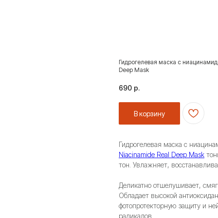
Гидрогелевая маска с ниацинамидом
Deep Mask
690
р.
В корзину
Гидрогелевая маска с ниацин
Niacinamide Real Deep Mask
тон
тон. Увлажняет, восстанавлив
Деликатно отшелушивает, смягч
Обладает высокой антиоксидан
фотопротекторную защиту и не
радикалов.