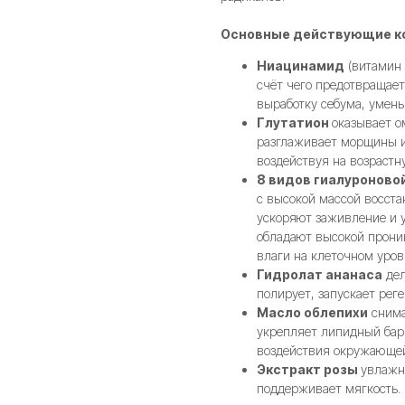
Основные действующие к
Ниацинамид
(витамин 
счёт чего предотвращает
выработку себума, умен
Глутатион
оказывает о
разглаживает морщины и 
воздействуя на возрастн
8 видов гиалуроново
с высокой массой восст
ускоряют заживление и 
обладают высокой прони
влаги на клеточном уров
Гидролат ананаса
дел
полирует, запускает рег
Масло облепихи
снима
укрепляет липидный бар
воздействия окружающей
Экстракт розы
увлажн
поддерживает мягкость.