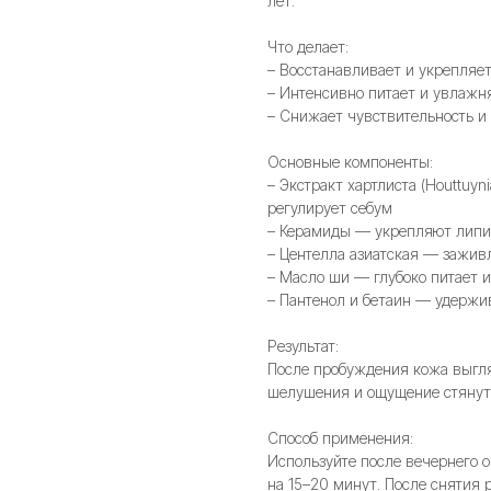
лет.
Что делает:
– Восстанавливает и укрепляе
– Интенсивно питает и увлажн
– Снижает чувствительность и
Основные компоненты:
– Экстракт хартлиста
(Houttuyni
регулирует себум
– Керамиды — укрепляют липи
– Центелла азиатская — зажив
– Масло ши — глубоко питает 
– Пантенол и бетаин — удержи
Результат:
После пробуждения кожа выгля
шелушения и ощущение стянуто
Способ применения:
Используйте после вечернего о
на 15–20 минут. После снятия 