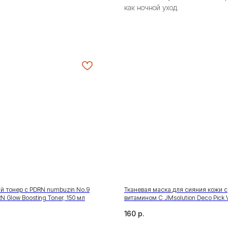
как ночной уход.
й тонер с PDRN numbuzin No.9
Тканевая маска для сияния кожи с
 Glow Boosting Toner, 150 мл
витамином С JMsolution Deco Pick V
Mask
160
р.