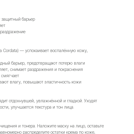
т защитный барьер
яет
 раздражение
a Cordata)
— успокаивает воспалённую кожу,
дный барьер, предотвращают потерю влаги
ляет, снимает раздражения и покраснения
и смягчает
вают влагу, повышают эластичность кожи
дит отдохнувшей, увлажнённой и гладкой. Уходят
сти, улучшается текстура и тон лица.
чищения и тонера. Наложите маску на лицо, оставьте
равномерно распределите остатки крема по коже,