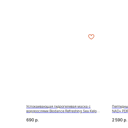
Успокаивающая гидрогелевая маска с
Пептидны
водорослями Biodance Refreshing Sea Kelp
NAD+ PDRN
Real Deep Mask
690
р.
2 590
р.