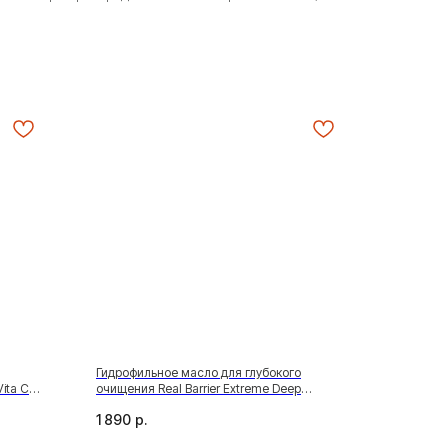
Гидрофильное масло для глубокого
ita C
очищения Real Barrier Extreme Deep
Cleansing Blue Oil, 200 мл
1 890
р.