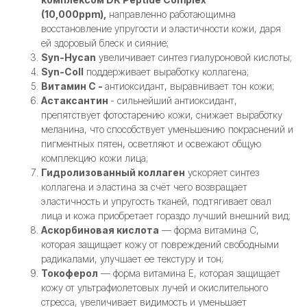
(10,000ppm),
направленно работающимна
восстановление упругости и эластичности кожи, даря
ей здоровый блеск и сияние;
Syn-Hycan
увеличивает синтез гиалуроновой кислоты;
Syn-Coll
поддерживает выработку коллагена;
Витамин С -
антиоксидант, выравнивает тон кожи;
Астаксантин
- сильнейший антиоксидант,
препятствует фотостарению кожи, снижает выработку
меланина, что способствует уменьшению покраснений и
пигментных пятен, осветляют и освежают общую
комплекцию кожи лица;
Гидролизованный коллаген
ускоряет синтез
коллагена и эластина за счёт чего возвращает
эластичность и упругость тканей, подтягивает овал
лица и кожа приобретает гораздо лучший внешний вид;
Аскорбиновая кислота
— форма витамина C,
которая защищает кожу от повреждений свободными
радикалами, улучшает ее текстуру и тон;
Токоферол
— форма витамина E, которая защищает
кожу от ультрафиолетовых лучей и окислительного
стресса, увеличивает видимость и уменьшает