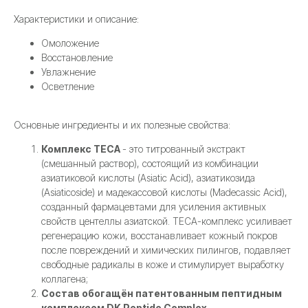
Характеристики и описание:
Омоложение
Восстановление
Увлажнение
Осветление
Основные ингредиенты и их полезные свойства:
Комплекс TECA
- это титрованный экстракт
(смешанный раствор), состоящий из комбинации
азиатиковой кислоты (Asiatic Acid), азиатикозида
(Asiaticoside) и мадекассовой кислоты (Madecassic Acid),
созданный фармацевтами для усиления активных
свойств центеллы азиатской. TECA-комплекс усиливает
регенерацию кожи, восстанавливает кожный покров
после повреждений и химических пилингов, подавляет
свободные радикалы в коже и стимулирует выработку
коллагена;
Состав обогащён патентованным пептидным
комплексом DK Peptide Complex