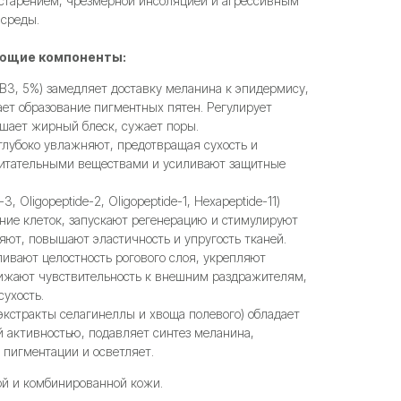
тарением, чрезмерной инсоляцией и агрессивным
 среды.
ющие компоненты:
B3, 5%) замедляет доставку меланина к эпидермису,
ает образование пигментных пятен. Регулирует
ьшает жирный блеск, сужает поры.
глубоко увлажняют, предотвращая сухость и
питательными веществами и усиливают защитные
-3, Oligopeptide-2, Oligopeptide-1, Hexapeptide-11)
ние клеток, запускают регенерацию и стимулируют
ляют, повышают эластичность и упругость тканей.
ивают целостность рогового слоя, укрепляют
нижают чувствительность к внешним раздражителям,
ухость.
экстракты селагинеллы и хвоща полевого) обладает
 активностью, подавляет синтез меланина,
 пигментации и осветляет.
ой и комбинированной кожи.