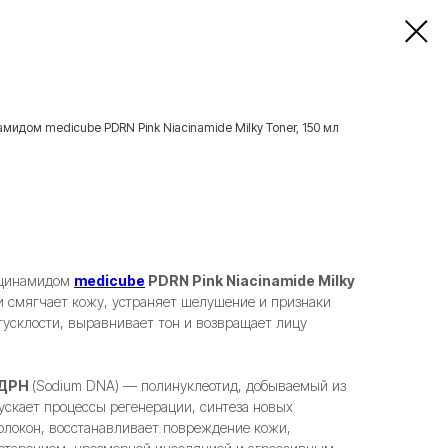
идом medicube PDRN Pink Niacinamide Milky Toner, 150 мл
ацинамидом
medicube
PDRN Pink Niacinamide Milky
 смягчает кожу, устраняет шелушение и признаки
тусклости, выравнивает тон и возвращает лицу
ДРН
(Sodium DNA) — полинуклеотид, добываемый из
ускает процессы регенерации, синтеза новых
олокон, восстанавливает повреждение кожи,