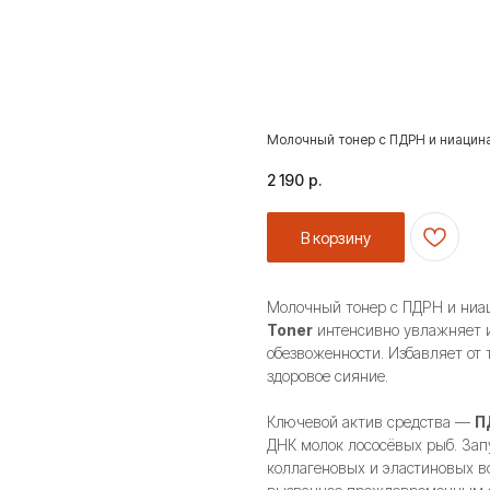
Молочный тонер с ПДРН и ниацинам
2 190
р.
В корзину
Молочный тонер с ПДРН и ни
Toner
интенсивно увлажняет и
обезвоженности. Избавляет от 
здоровое сияние.
Ключевой актив средства —
П
ДНК молок лососёвых рыб. Зап
коллагеновых и эластиновых в