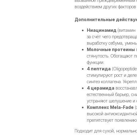
вызванное преждевременным с
воздействием других факторов
Дополнительные действу
Ниацинамид
(витамин 
за счёт чего предотвращ
выработку себума, умен
Молочные протеины
стянутость. Обогащают 
функции.
4 пептида
(Oligopeptide
стимулируют рост и деле
синтез коллагена. Укреп
4 церамида
восстанавл
естественный барьер, с
устраняют шелушение и с
Комплекс Mela-Fade
(
высокой антиоксидантной
препятствует появлению
Подходит для сухой, нормальн