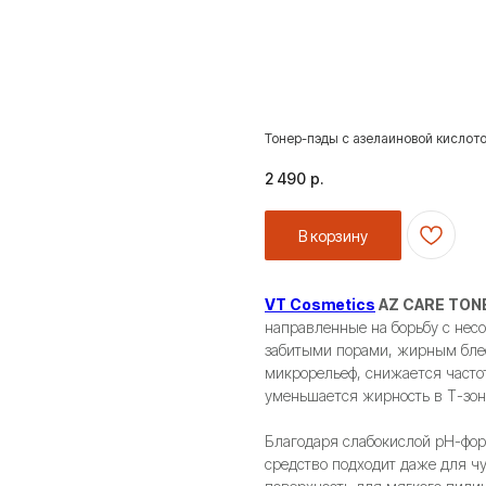
Тонер-пэды с азелаиновой кислото
2 490
р.
В корзину
VT Cosmetics
AZ CARE TON
направленные на борьбу с не
забитыми порами, жирным бле
микрорельеф, снижается часто
уменьшается жирность в Т-зон
Благодаря слабокислой pH-фор
средство подходит даже для ч