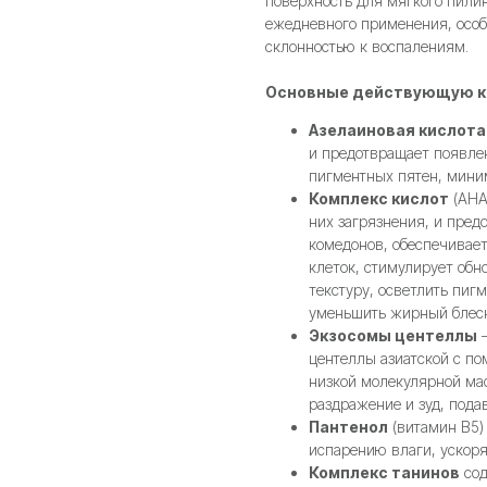
поверхность для мягкого пили
ежедневного применения, осо
склонностью к воспалениям.
Основные действующую к
Азелаиновая кислота
и предотвращает появле
пигментных пятен, мини
Комплекс кислот
(AHA
них загрязнения, и пред
комедонов, обеспечивае
клеток, стимулирует об
текстуру, осветлить пиг
уменьшить жирный блеск
Экзосомы центеллы
—
центеллы азиатской с по
низкой молекулярной мас
раздражение и зуд, пода
Пантенол
(витамин B5)
испарению влаги, ускор
Комплекс танинов
сод