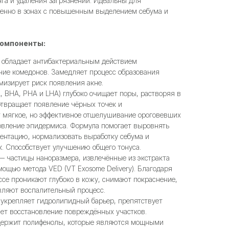
нга и удаления загрязнений. Идеальны для
бенно в зонах с повышенным выделением себума и
омпоненты:
обладает антибактериальным действием
ние комедонов. Замедляет процесс образования
мизирует риск появления акне.
, BHA, PHA и LHA) глубоко очищает поры, растворяя в
отвращает появление чёрных точек и
т мягкое, но эффективное отшелушивание ороговевших
новление эпидермиса. Формула помогает выровнять
ментацию, нормализовать выработку себума и
. Способствует улучшению общего тонуса.
 частицы наноразмера, извлечённые из экстракта
мощью метода VED (VT Exosome Delivery). Благодаря
се проникают глубоко в кожу, снимают покраснение,
вляют воспалительный процесс.
 укрепляет гидролипидный барьер, препятствует
яет восстановление повреждённых участков.
ержит полифенолы, которые являются мощными