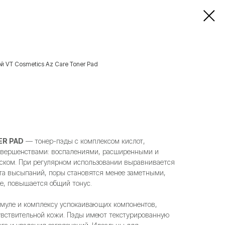
й VT Cosmetics Az Care Toner Pad
ER PAD
— тонер-пэды с комплексом кислот,
совершенствами: воспалениями, расширенными и
ском. При регулярном использовании выравнивается
та высыпаний, поры становятся менее заметными,
е, повышается общий тонус.
муле и комплексу успокаивающих компонентов,
увствительной кожи. Пэды имеют текстурированную