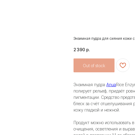
Энзимная пудра для сияния кожи с 
2 390
р.
Out of stock
Энзимная пудра
Anua
Rice Enzy
полирует рельеф, придаёт ров
пигментации. Средство предот
блеск за счёт отшелушивания р
кожу гладкой и нежной.
Продукт можно использовать в
очищения, осветления и вырав