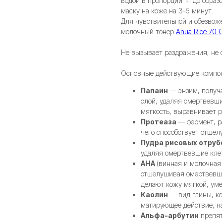
водой в пропорции 1:1 до обра
маску на коже на 3-5 минут.
Для чувствительной и обезвож
молочный тонер
Anua Rice 70 G
Не вызывает раздражения, не 
Основные действующие компо
Папаин
— энзим, получ
слой, удаляя омертвевши
мягкость, выравнивает р
Протеаза
— фермент, р
чего способствует отше
Пудра рисовых отруб
удаляя омертвевшие клет
AHA
(винная и молочная 
отшелушивая омертвевши
делают кожу мягкой, ум
Каолин
— вид глины, к
матирующее действие, н
Альфа-арбутин
препят