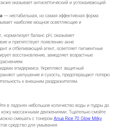
 также оказывает антисептический и успокаивающий
а
— нестабильная, но самая эффективная форма
азывает наиболее мощное осветляющее и
.
, нормализует баланс pH, оказывает
вие и препятствует появлению акне.
ант и отбеливающий агент, осветляет пигментные
лирует восстановление, замедляет возрастные
краснением.
пидами эпидермиса. Укрепляют защитный
траняют шелушение и сухость, предотвращают потерю
ительность к внешним раздражителям.
те в ладонях небольшое количество воды и пудры до
на кожу массажными движениями. Тщательно смойте
у можно смешать с тонером
Anua Rice 70 Glow Milky
устое средство для умывания.