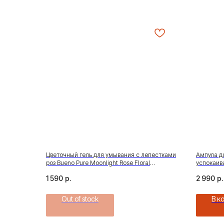
Цветочный гель для умывания с лепестками
Ампула д
роз Bueno Pure Moonlight Rose Floral
успокаива
Cleanser, 150 мл
soothing 
1 590
р.
2 990
р.
Out of stock
В к