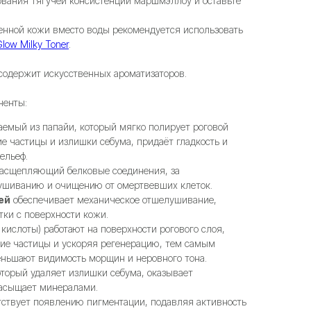
зования тягучей консистенции маршмэллоу и оставьте
енной кожи вместо воды рекомендуется использовать
low Milky Toner
.
содержит искусственных ароматизаторов.
ненты:
аемый из папайи, который мягко полирует роговой
е частицы и излишки себума, придаёт гладкость и
ельеф.
асщепляющий белковые соединения, за
лушиванию и очищению от омертвевших клеток.
ей
обеспечивает механическое отшелушивание,
ки с поверхности кожи.
кислоты) работают на поверхности рогового слоя,
е частицы и ускоряя регенерацию, тем самым
еньшают видимость морщин и неровного тона.
оторый удаляет излишки себума, оказывает
асыщает минералами.
ствует появлению пигментации, подавляя активность