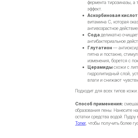
фермента тирозиназы, а
эффект.
Аскорбиновая кислот
витамина C, которая ок
антивозрастное действие
Сода
деликатно очищает
антибактериальное дейст
Глутатион
— антиоксид
пятна и постакне, стиму
изменения, борется с по
Церамиды
схожи с ли
гидролипидный слой, ус
влаги и снижают чувств
Подходит для всех типов кожи.
Способ применения:
смешай
образования пены. Нанесите 
остатки средства водой. Пудр
Toner
, чтобы получить более г