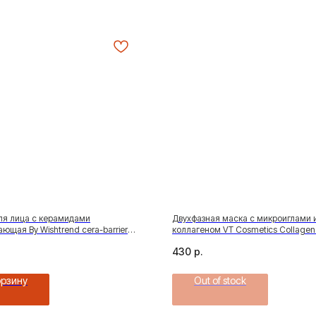
ля лица с керамидами
Двухфазная маска с микроиглами 
ющая By Wishtrend cera-barrier
коллагеном VT Cosmetics Collagen
ampoule, 30мл
Shot 100 2step Mask
430
р.
орзину
Out of stock