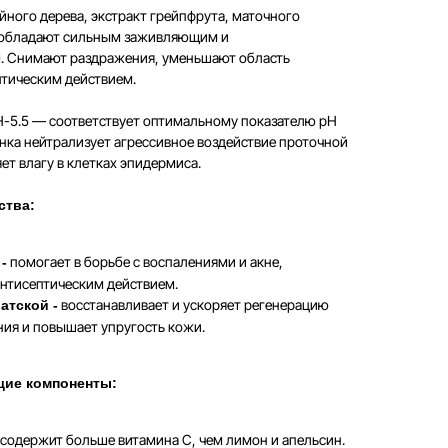
йного дерева, экстракт грейпфрута, маточного
й обладают сильным заживляющим и
. Снимают раздражения, уменьшают область
птическим действием.
-5.5 — соответствует оптимальному показателю рН
нка нейтрализует агрессивное воздействие проточной
ет влагу в клетках эпидермиса.
ства:
помогает в борьбе с воспалениями и акне,
-
антисептическим действием.
восстанавливает и ускоряет регенерацию
атской -
ия и повышает упругость кожи.
ие компоненты:
содержит больше витамина С, чем лимон и апельсин.